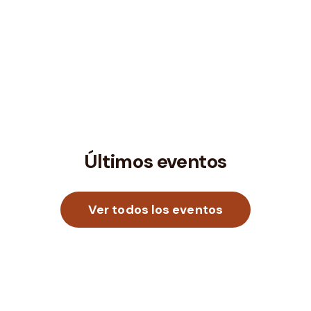
Publicaciones
Doctorado
Más humanos
Últimos eventos
Ver todos los eventos